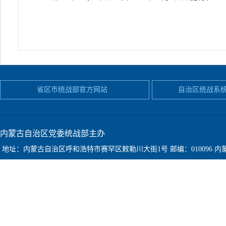
省区市统战部官方网站
自治区统战系
内蒙古自治区党委统战部主办
地址：内蒙古自治区呼和浩特市赛罕区敕勒川大街1号
邮编：010096
内